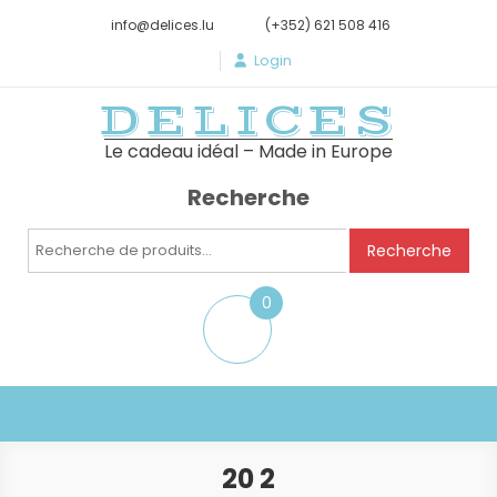
info@delices.lu
(+352) 621 508 416
Login
DELICES
Le cadeau idéal – Made in Europe
Recherche
Recherche
Recherche
pour :
0
item
20 2