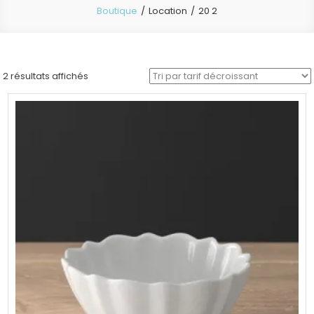
Boutique
Location
20 2
Trié
2 résultats affichés
par
prix
décroissant