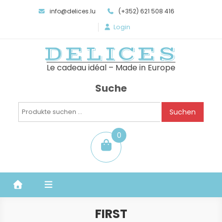
info@delices.lu
(+352) 621 508 416
Login
DELICES
Le cadeau idéal – Made in Europe
Suche
Suchen
Suchen
nach:
0
Artikel
FIRST