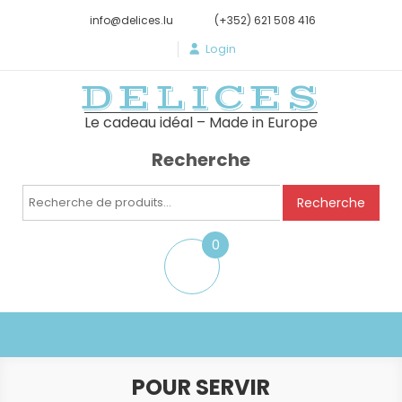
info@delices.lu
(+352) 621 508 416
Login
DELICES
Le cadeau idéal – Made in Europe
Recherche
Recherche
Recherche
pour :
0
item
POUR SERVIR