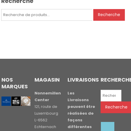
Recherche
Recherche
Recherche
pour :
NOS
MAGASIN
LIVRAISONS
RECHERCH
MARQUES
Recherche
Nonnemillen
Les
pour :
Center
Livraisons
121, route de
peuvent être
Recherche
Luxembourg
réalisées de
L-6562
façons
Echternach
différentes