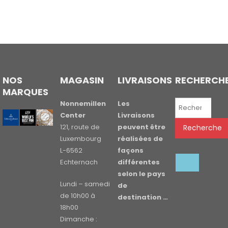
NOS
MAGASIN
LIVRAISONS
RECHERCH
MARQUES
Recherche
Nonnemillen
Les
pour :
Center
Livraisons
121, route de
peuvent être
Recherche
Luxembourg
réalisées de
L-6562
façons
Echternach
différentes
selon le pays
Lundi – samedi
de
de 10h00 à
destination …
18h00
Dimanche :