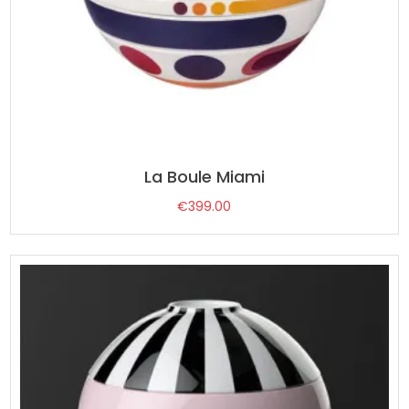
La Boule Miami
€
399.00