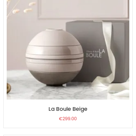
La Boule Beige
€
299.00