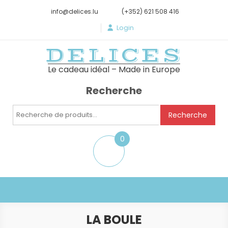
info@delices.lu
(+352) 621 508 416
Login
DELICES
Le cadeau idéal – Made in Europe
Recherche
Recherche
Recherche
pour :
0
item
LA BOULE