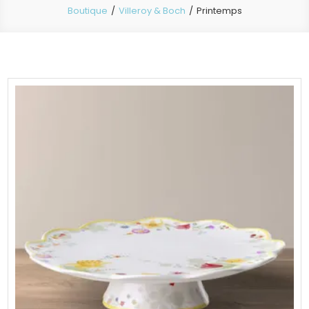
Boutique
Villeroy & Boch
Printemps