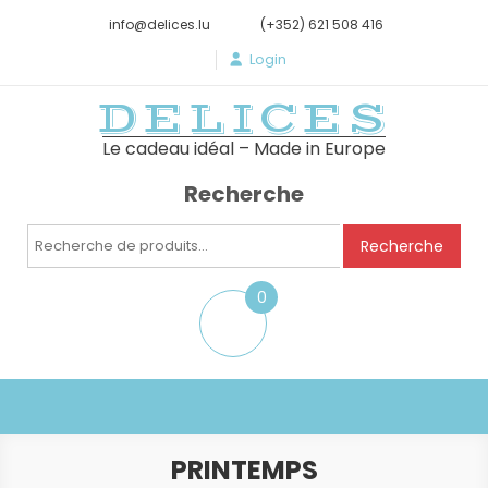
info@delices.lu
(+352) 621 508 416
Login
DELICES
Le cadeau idéal – Made in Europe
Recherche
Recherche
Recherche
pour :
0
item
PRINTEMPS