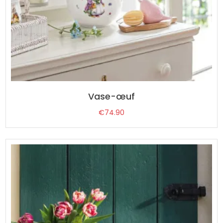
Vase-œuf
€
74.90