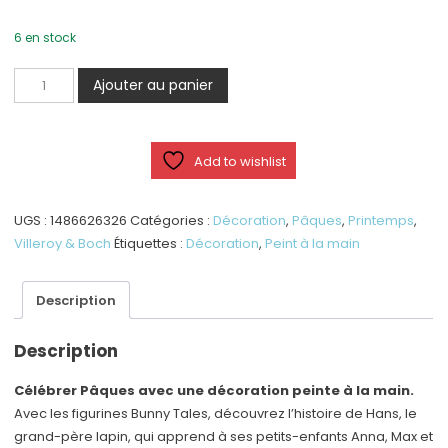
6 en stock
quantité
Ajouter au panier
de
Max,
grand
Add to wishlist
format
UGS :
1486626326
Catégories :
Décoration
,
Pâques
,
Printemps
,
Villeroy & Boch
Étiquettes :
Décoration
,
Peint à la main
Description
Description
Célébrer Pâques avec une décoration peinte à la main.
Avec les figurines Bunny Tales, découvrez l’histoire de Hans, le
grand-père lapin, qui apprend à ses petits-enfants Anna, Max et