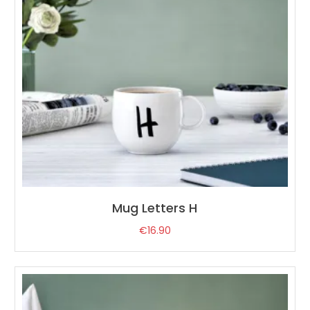
Mug Letters H
€
16.90