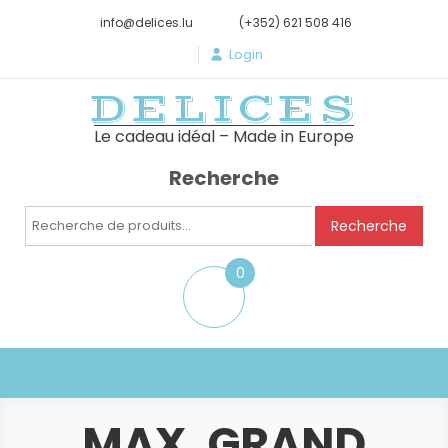
info@delices.lu
(+352) 621 508 416
Login
DELICES
Le cadeau idéal – Made in Europe
Recherche
Recherche
Recherche
pour :
0
item
MAX, GRAND