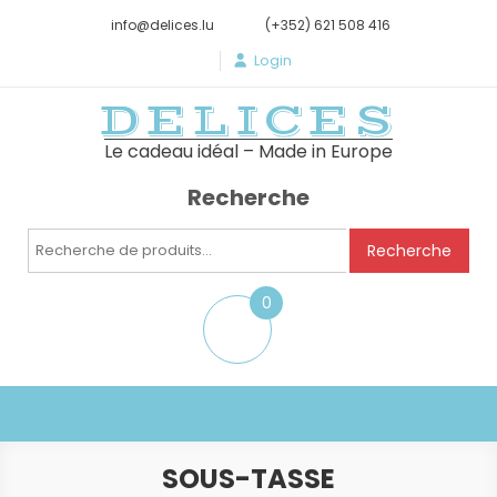
info@delices.lu
(+352) 621 508 416
Login
DELICES
Le cadeau idéal – Made in Europe
Recherche
Recherche
Recherche
pour :
0
item
SOUS-TASSE