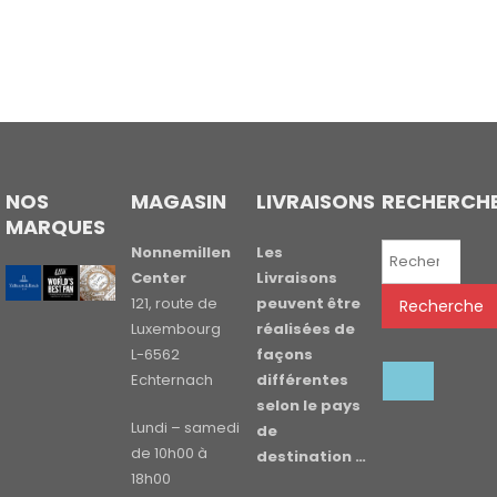
NOS
MAGASIN
LIVRAISONS
RECHERCH
MARQUES
Recherche
Nonnemillen
Les
pour :
Center
Livraisons
121, route de
peuvent être
Recherche
Luxembourg
réalisées de
L-6562
façons
Echternach
différentes
selon le pays
Lundi – samedi
de
de 10h00 à
destination …
18h00