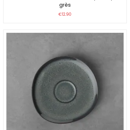
grès
€
12.90