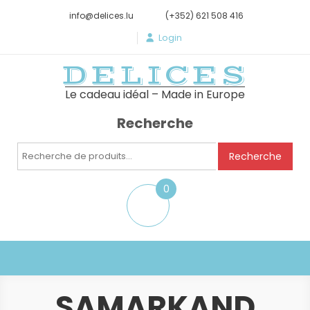
info@delices.lu
(+352) 621 508 416
Login
DELICES
Le cadeau idéal – Made in Europe
Recherche
Recherche
Recherche
pour :
0
item
SAMARKAND