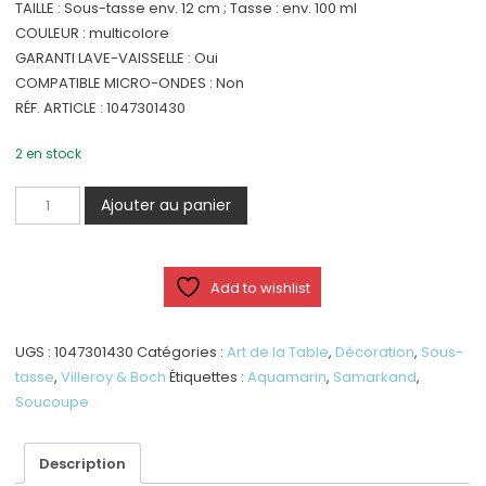
TAILLE : Sous-tasse env. 12 cm ; Tasse : env. 100 ml
COULEUR : multicolore
GARANTI LAVE-VAISSELLE : Oui
COMPATIBLE MICRO-ONDES : Non
RÉF. ARTICLE : 1047301430
2 en stock
quantité
Ajouter au panier
de
Samarkand
Aquamarin
Add to wishlist
-
Soucoupe
UGS :
1047301430
Catégories :
Art de la Table
,
Décoration
,
Sous-
tasse
,
Villeroy & Boch
Étiquettes :
Aquamarin
,
Samarkand
,
Soucoupe
Description