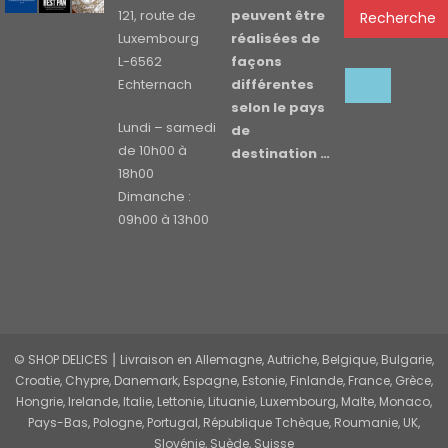
121, route de
peuvent être
Recherche
Luxembourg
réalisées de
L-6562
façons
Echternach
différentes
selon le pays
Lundi – samedi
de
de 10h00 à
destination …
18h00
Dimanche :
09h00 à 13h00
© SHOP DELICES ⎮ Livraison en Allemagne, Autriche, Belgique, Bulgarie,
Croatie, Chypre, Danemark, Espagne, Estonie, Finlande, France, Grèce,
Hongrie, Irelande, Italie, Lettonie, Lituanie, Luxembourg, Malte, Monaco,
Pays-Bas, Pologne, Portugal, République Tchèque, Roumanie, UK,
Slovénie, Suède, Suisse