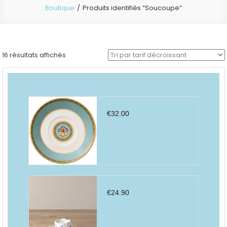
Boutique
Produits identifiés “Soucoupe”
Trié
16 résultats affichés
par
prix
décroissant
€
32.00
€
24.90