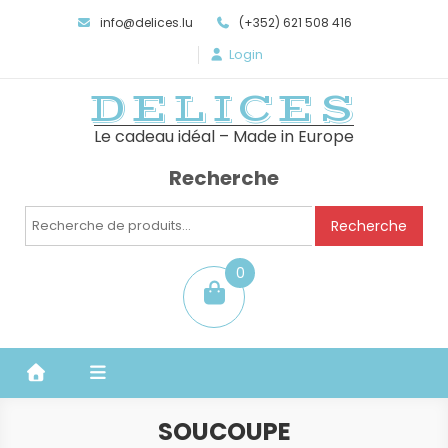
info@delices.lu
(+352) 621 508 416
Login
DELICES
Le cadeau idéal – Made in Europe
Recherche
Recherche
Recherche
pour :
0
item
SOUCOUPE