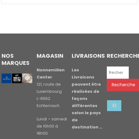
NOS
MAGASIN
LIVRAISONS
RECHERCH
MARQUES
Recherche
Nonnemillen
Les
pour :
Center
Livraisons
121, route de
peuvent être
Recherche
Luxembourg
réalisées de
L-6562
façons
Echternach
différentes
selon le pays
Lundi – samedi
de
de 10h00 à
destination …
18h00