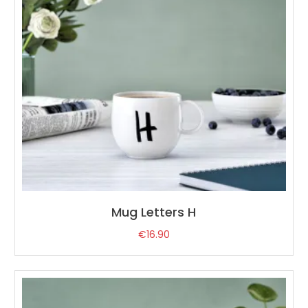
Mug Letters H
€
16.90