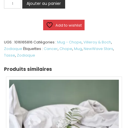
quantité
Ajouter au panier
de
NewWave
Stars
Add to wishlist
mug
cancer
UGS :
1016165816
Catégories :
Mug - Chope
,
Villeroy & Boch
,
Zodiaque
Étiquettes :
Cancer
,
Chope
,
Mug
,
NewWave Stars
,
Tasse
,
Zodiaque
Produits similaires