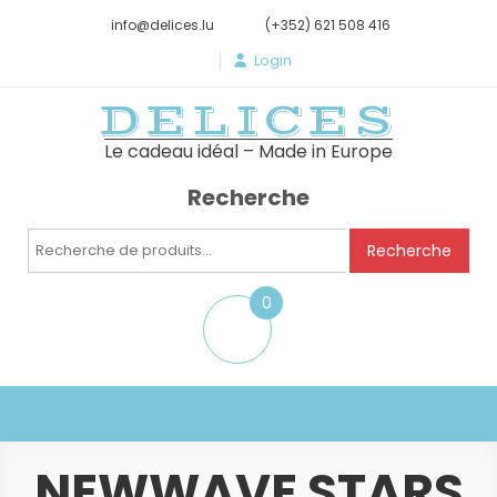
info@delices.lu
(+352) 621 508 416
Login
DELICES
Le cadeau idéal – Made in Europe
Recherche
Recherche
Recherche
pour :
0
item
NEWWAVE STARS