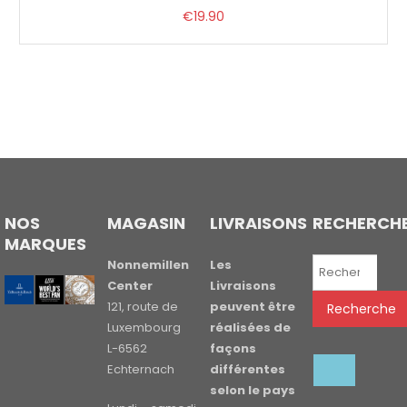
€
19.90
NOS
MAGASIN
LIVRAISONS
RECHERCH
MARQUES
Recherche
Nonnemillen
Les
pour :
Center
Livraisons
121, route de
peuvent être
Recherche
Luxembourg
réalisées de
L-6562
façons
Echternach
différentes
selon le pays