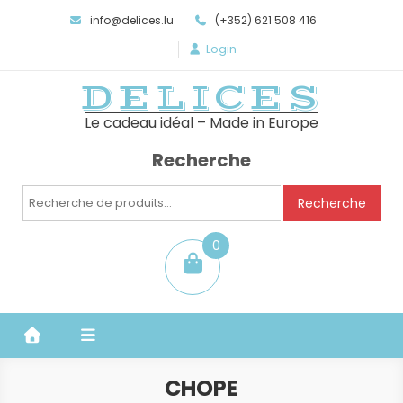
info@delices.lu
(+352) 621 508 416
Login
DELICES
Le cadeau idéal – Made in Europe
Recherche
Recherche
Recherche
pour :
0
item
CHOPE