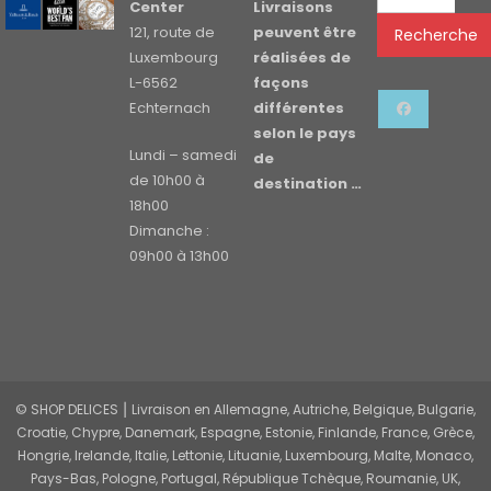
pour :
Center
Livraisons
121, route de
peuvent être
Recherche
Luxembourg
réalisées de
L-6562
façons
Echternach
différentes
selon le pays
Lundi – samedi
de
de 10h00 à
destination …
18h00
Dimanche :
09h00 à 13h00
© SHOP DELICES ⎮ Livraison en Allemagne, Autriche, Belgique, Bulgarie,
Croatie, Chypre, Danemark, Espagne, Estonie, Finlande, France, Grèce,
Hongrie, Irelande, Italie, Lettonie, Lituanie, Luxembourg, Malte, Monaco,
Pays-Bas, Pologne, Portugal, République Tchèque, Roumanie, UK,