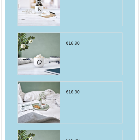
€
16.90
€
16.90