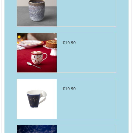
€
19.90
€
19.90