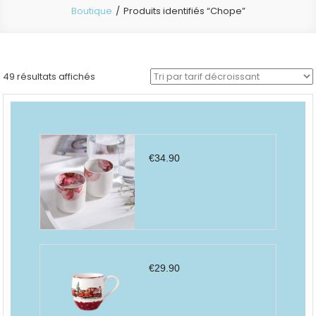
Boutique
Produits identifiés “Chope”
Trié
49 résultats affichés
par
prix
décroissant
€
34.90
€
29.90