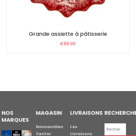
Grande assiette à pâtisserie
€
89.90
NOS
MAGASIN
LIVRAISONS
RECHERCH
MARQUES
Recherche
Nonnemillen
Les
pour :
Center
Livraisons