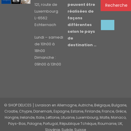
121, route de
peuvent être
Recherche
Luxembourg
réalisées de
L-6562
façons
Echternach
différentes
selon le pays
Lundi – samedi
de
de 10h00 à
destination …
18h00
Dimanche :
09h00 à 13h00
© SHOP DELICES ⎮ Livraison en Allemagne, Autriche, Belgique, Bulgarie,
Croatie, Chypre, Danemark, Espagne, Estonie, Finlande, France, Grèce,
Hongrie, Irelande, Italie, Lettonie, Lituanie, Luxembourg, Malte, Monaco,
Pays-Bas, Pologne, Portugal, République Tchèque, Roumanie, UK,
Slovénie, Suède, Suisse