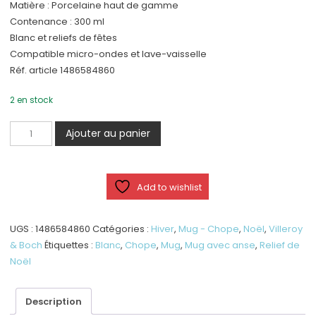
Matière : Porcelaine haut de gamme
Contenance : 300 ml
Blanc et reliefs de fêtes
Compatible micro-ondes et lave-vaisselle
Réf. article 1486584860
2 en stock
quantité
Ajouter au panier
de
Toy’s
Delight
Add to wishlist
Royal
Classic
-
UGS :
1486584860
Catégories :
Hiver
,
Mug - Chope
,
Noël
,
Villeroy
Chope
& Boch
Étiquettes :
Blanc
,
Chope
,
Mug
,
Mug avec anse
,
Relief de
-
Noël
Mug
Description