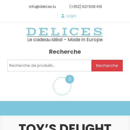
info@delices.lu
(+352) 621 508 416
Login
DELICES
Le cadeau idéal – Made in Europe
Recherche
Recherche
Recherche
pour :
0
item
TOY’S DELIGHT