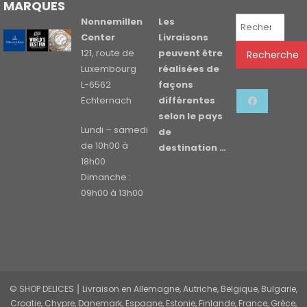
MARQUES
Recherche
Nonnemillen
Les
pour :
Center
Livraisons
121, route de
peuvent être
Recherche
Luxembourg
réalisées de
L-6562
façons
Echternach
différentes
selon le pays
Lundi – samedi
de
de 10h00 à
destination …
18h00
Dimanche :
09h00 à 13h00
© SHOP DELICES ⎮ Livraison en Allemagne, Autriche, Belgique, Bulgarie,
Croatie, Chypre, Danemark, Espagne, Estonie, Finlande, France, Grèce,