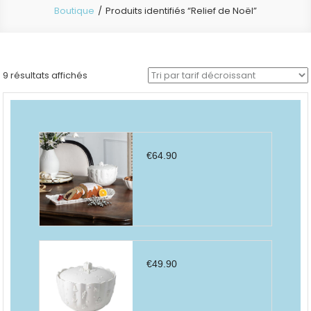
Boutique
Produits identifiés “Relief de Noël”
Trié
9 résultats affichés
par
prix
décroissant
€
64.90
€
49.90