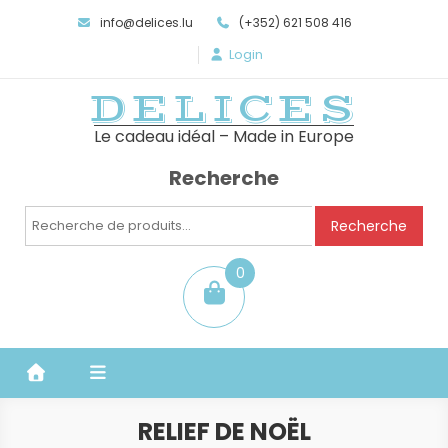
info@delices.lu
(+352) 621 508 416
Login
DELICES
Le cadeau idéal – Made in Europe
Recherche
Recherche
Recherche
pour :
0
item
RELIEF DE NOËL