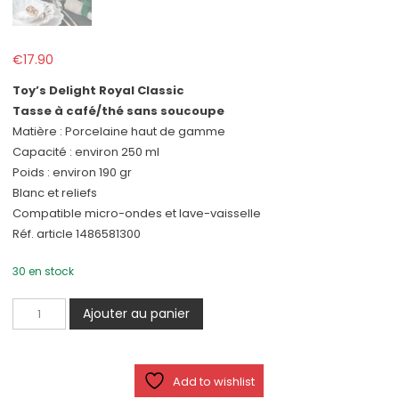
€
17.90
Toy’s Delight Royal Classic
Tasse à café/thé sans soucoupe
Matière : Porcelaine haut de gamme
Capacité : environ 250 ml
Poids : environ 190 gr
Blanc et reliefs
Compatible micro-ondes et lave-vaisselle
Réf. article 1486581300
30 en stock
quantité
Ajouter au panier
de
Toy's
Delight
Add to wishlist
Royal