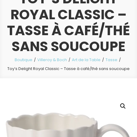
ROYAL CLASSIC –
TASSE À CAFÉ/THÉ
SANS SOUCOUPE
Boutique
Villeroy & Boch
Art de la Table
Tasse
Toy’s Delight Royal Classic – Tasse à café/thé sans soucoupe