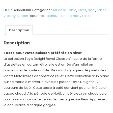
Classic
-
UGS :
1486581300
Catégories :
Art de la Table
,
Hiver
,
Noël
,
Tasse
,
Tasse
Villeroy & Boch
Étiquettes :
Blanc
,
Relief de Noël
,
Tasse
à
café/thé
Description
sans
soucoupe
Description
Tasse pour votre boisson préférée en hiver
La collection Toy’s Delight Royal Classic s’inspire de la forme
d’assiettes en carton rétro, elle est ornée d’un relief en
porcelaine de haute qualité. Des motifs typiques de jouets des
Monts Métallifères décorent ce relief. Cette collection d’un blanc
pur se marie à merveille avec les pièces Toy’s Delight aux
couleurs de Noël. Cette tasse à café convient pour un thé ou un
cacao chaud. À la période de Noël, un délicieux vin chaud ou un
punch servi dans cette tasse n’en sera que meilleur. Appréciez
la convivialité à chaque gorgée.