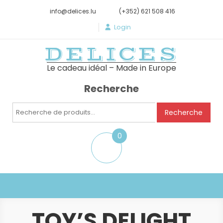
info@delices.lu
(+352) 621 508 416
Login
DELICES
Le cadeau idéal – Made in Europe
Recherche
Recherche
Recherche
pour :
0
item
TOY’S DELIGHT