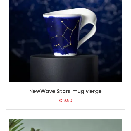
NewWave Stars mug vierge
€
19.90