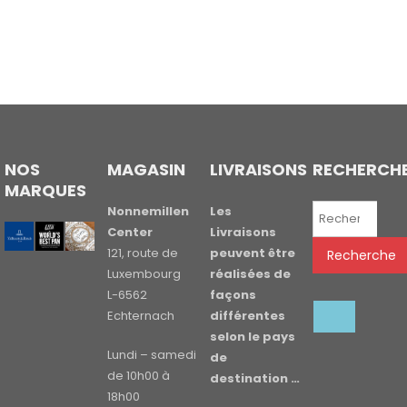
NOS
MAGASIN
LIVRAISONS
RECHERCH
MARQUES
Recherche
Nonnemillen
Les
pour :
Center
Livraisons
121, route de
peuvent être
Recherche
Luxembourg
réalisées de
L-6562
façons
Echternach
différentes
selon le pays
Lundi – samedi
de
de 10h00 à
destination …
18h00