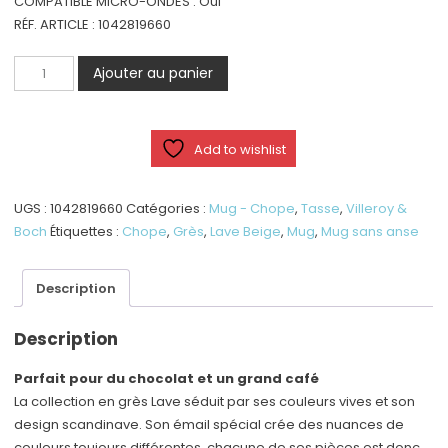
COMPATIBLE MICRO-ONDES : Oui
RÉF. ARTICLE : 1042819660
quantité
Ajouter au panier
de
Lave
Beige
Add to wishlist
-
Mug
sans
UGS :
1042819660
Catégories :
Mug - Chope
,
Tasse
,
Villeroy &
anse,
Boch
Étiquettes :
Chope
,
Grès
,
Lave Beige
,
Mug
,
Mug sans anse
400
ml
Description
Description
Parfait pour du chocolat et un grand café
La collection en grès Lave séduit par ses couleurs vives et son
design scandinave. Son émail spécial crée des nuances de
couleurs toujours différentes, chacune de ses pièces est donc