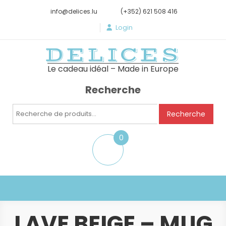
info@delices.lu
(+352) 621 508 416
Login
DELICES
Le cadeau idéal – Made in Europe
Recherche
Recherche
Recherche
pour :
0
item
LAVE BEIGE – MUG