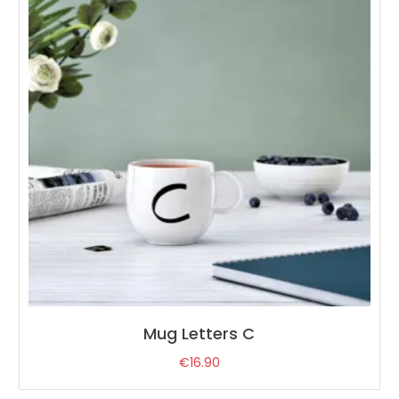
Mug Letters C
€
16.90