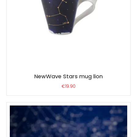
NewWave Stars mug lion
€
19.90