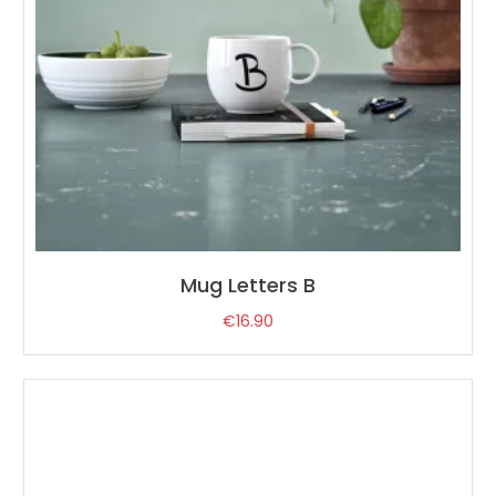
Mug Letters B
€
16.90