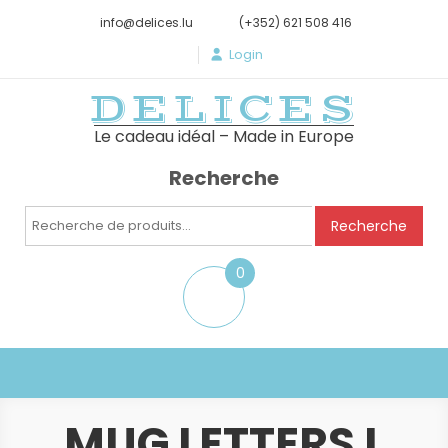
info@delices.lu
(+352) 621 508 416
Login
DELICES
Le cadeau idéal – Made in Europe
Recherche
Recherche
Recherche
pour :
0
item
MUG LETTERS L