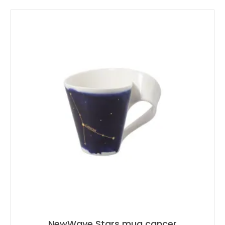
NewWave Stars mug cancer