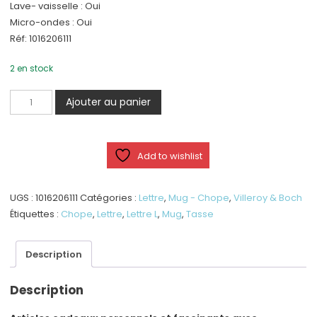
Lave- vaisselle : Oui
Micro-ondes : Oui
Réf: 1016206111
2 en stock
quantité
Ajouter au panier
de
Mug
Letters
Add to wishlist
L
UGS :
1016206111
Catégories :
Lettre
,
Mug - Chope
,
Villeroy & Boch
Étiquettes :
Chope
,
Lettre
,
Lettre L
,
Mug
,
Tasse
Description
Description