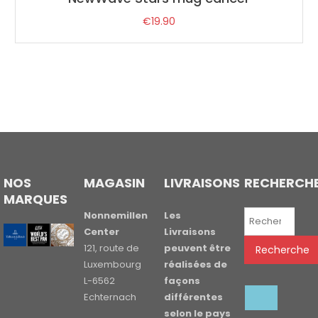
€
19.90
NOS
MAGASIN
LIVRAISONS
RECHERCH
MARQUES
Recherche
Nonnemillen
Les
pour :
Center
Livraisons
121, route de
peuvent être
Recherche
Luxembourg
réalisées de
L-6562
façons
Echternach
différentes
selon le pays