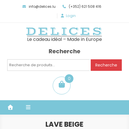
info@delices.lu
(+352) 621 508 416
Login
DELICES
Le cadeau idéal – Made in Europe
Recherche
Recherche
Recherche
pour :
0
item
LAVE BEIGE