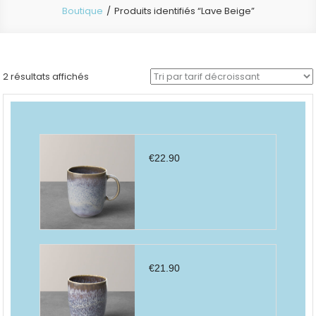
Boutique
Produits identifiés “Lave Beige”
Trié
2 résultats affichés
par
prix
décroissant
€
22.90
€
21.90