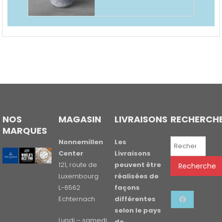
NOS
MAGASIN
LIVRAISONS
RECHERCH
MARQUES
Recherche
Nonnemillen
Les
pour :
Center
Livraisons
121, route de
peuvent être
Recherche
Luxembourg
réalisées de
L-6562
façons
Echternach
différentes
selon le pays
Lundi – samedi
de