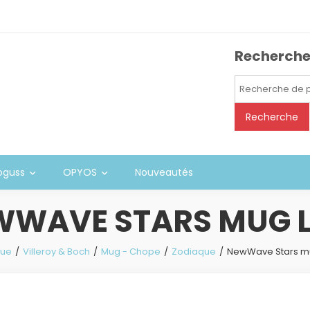
Recherch
Recherche
pour :
Recherche
oguss
OPYOS
Nouveautés
WWAVE STARS MUG L
que
Villeroy & Boch
Mug - Chope
Zodiaque
NewWave Stars mu