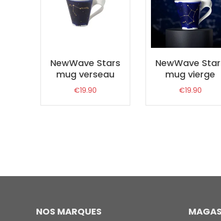
NewWave Stars
NewWave Star
mug verseau
mug vierge
€
19.90
€
19.90
NOS MARQUES
MAGAS