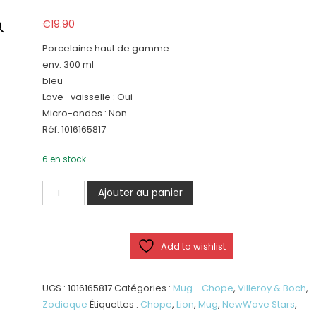
€
19.90
Porcelaine haut de gamme
env. 300 ml
bleu
Lave- vaisselle : Oui
Micro-ondes : Non
Réf: 1016165817
6 en stock
quantité
Ajouter au panier
de
NewWave
Stars
Add to wishlist
mug
lion
UGS :
1016165817
Catégories :
Mug - Chope
,
Villeroy & Boch
,
Zodiaque
Étiquettes :
Chope
,
Lion
,
Mug
,
NewWave Stars
,