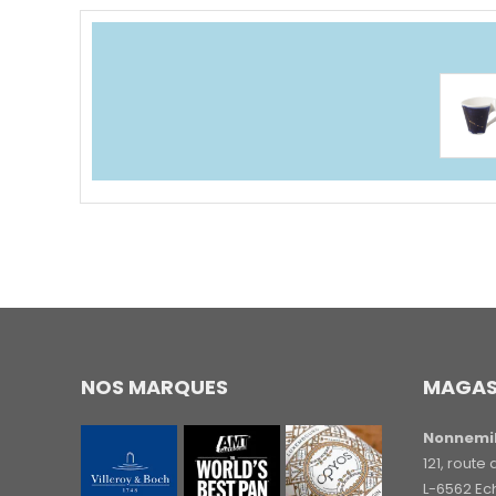
NOS MARQUES
MAGAS
Nonnemil
121, rout
L-6562 Ec