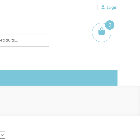
Login
e
0
item