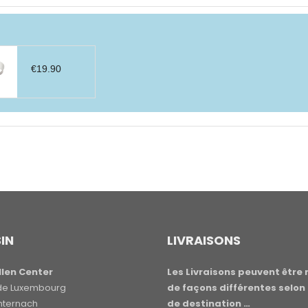
€
19.90
IN
LIVRAISONS
len Center
Les Livraisons peuvent être 
e de Luxembourg
de façons différentes selon 
hternach
de destination …