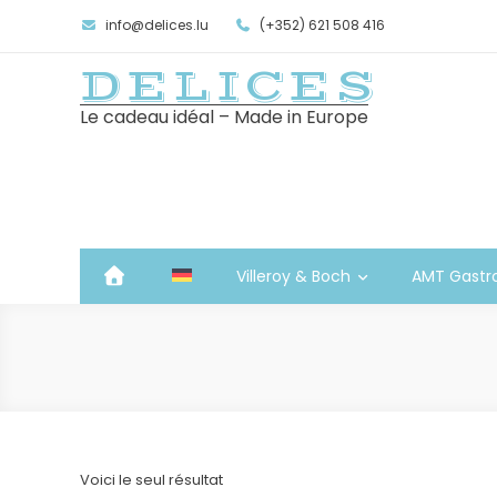
info@delices.lu
(+352) 621 508 416
DELICES
Le cadeau idéal – Made in Europe
Villeroy & Boch
AMT Gastr
Voici le seul résultat