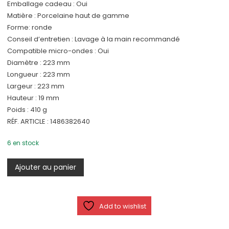
Emballage cadeau : Oui
Matière : Porcelaine haut de gamme
Forme: ronde
Conseil d’entretien : Lavage à la main recommandé
Compatible micro-ondes : Oui
Diamètre : 223 mm
Longueur : 223 mm
Largeur : 223 mm
Hauteur : 19 mm
Poids : 410 g
RÉF. ARTICLE : 1486382640
6 en stock
quantité
Ajouter au panier
de
Spring
Awakening
Add to wishlist
-
Assiette