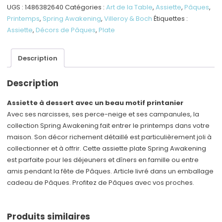
à
UGS :
1486382640
Catégories :
Art de la Table
,
Assiette
,
Pâques
,
dessert
Printemps
,
Spring Awakening
,
Villeroy & Boch
Étiquettes :
Assiette
,
Décors de Pâques
,
Plate
Description
Description
Assiette à dessert avec un beau motif printanier
Avec ses narcisses, ses perce-neige et ses campanules, la
collection Spring Awakening fait entrer le printemps dans votre
maison. Son décor richement détaillé est particulièrement joli à
collectionner et à offrir. Cette assiette plate Spring Awakening
est parfaite pour les déjeuners et dîners en famille ou entre
amis pendant la fête de Pâques. Article livré dans un emballage
cadeau de Pâques. Profitez de Pâques avec vos proches.
Produits similaires