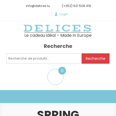
info@delices.lu
(+352) 621 508 416
Login
DELICES
Le cadeau idéal – Made in Europe
Recherche
Recherche
Recherche
pour :
0
item
SPRING