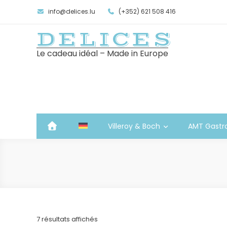
info@delices.lu
(+352) 621 508 416
DELICES
Le cadeau idéal – Made in Europe
Villeroy & Boch
AMT Gastr
Trié
7 résultats affichés