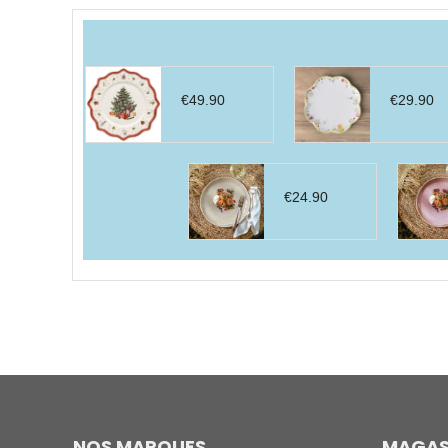
par
prix
décroissant
€
49.90
€
29.90
€
24.90
NOS MARQUES
MAGAS