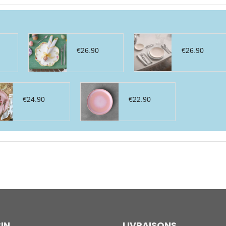
€
26.90
€
26.90
€
24.90
€
22.90
IN
LIVRAISONS