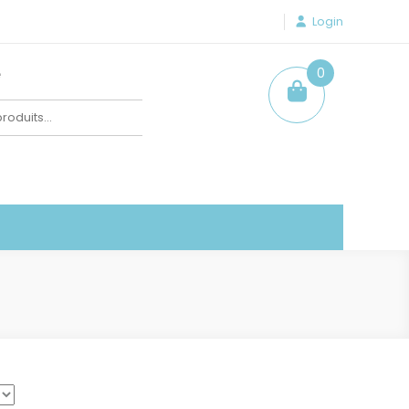
Login
e
0
item