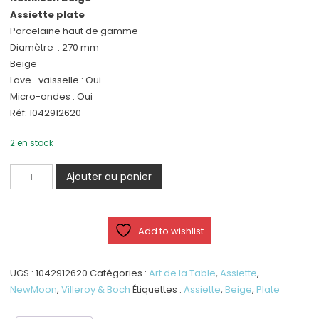
Assiette plate
Porcelaine haut de gamme
Diamètre : 270 mm
Beige
Lave- vaisselle : Oui
Micro-ondes : Oui
Réf: 1042912620
2 en stock
quantité
Ajouter au panier
de
NewMoon
beige
Add to wishlist
Assiette
plate
UGS :
1042912620
Catégories :
Art de la Table
,
Assiette
,
NewMoon
,
Villeroy & Boch
Étiquettes :
Assiette
,
Beige
,
Plate