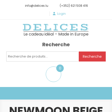
info@delices.lu
(+352) 621 508 416
Login
DELICES
Le cadeau idéal – Made in Europe
Recherche
Recherche
Recherche
pour :
0
item
NEWMOON BEIGE