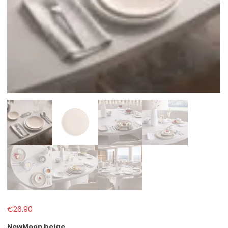
€
26.90
NewMoon beige