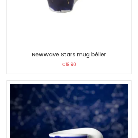
NewWave Stars mug bélier
€
19.90