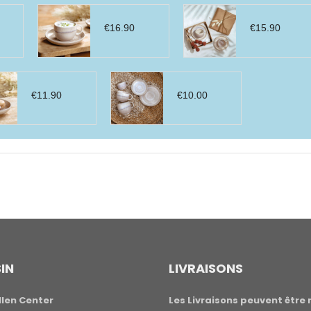
€
16.90
€
15.90
€
11.90
€
10.00
IN
LIVRAISONS
len Center
Les Livraisons peuvent être 