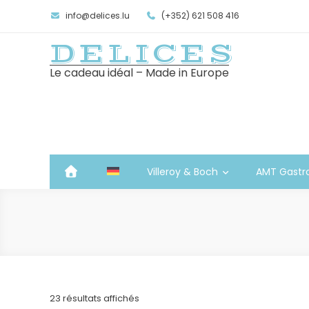
info@delices.lu
(+352) 621 508 416
DELICES
Le cadeau idéal – Made in Europe
Villeroy & Boch
AMT Gastr
Trié
23 résultats affichés