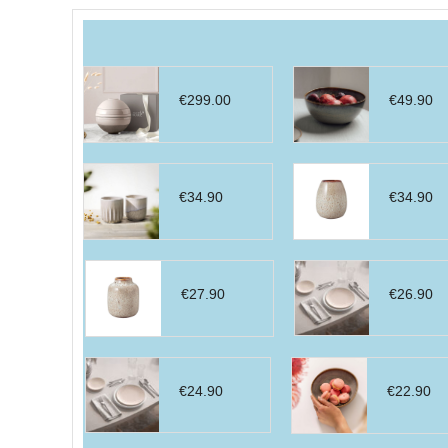
par
prix
décroissant
€
299.00
€
49.90
€
34.90
€
34.90
€
27.90
€
26.90
€
24.90
€
22.90