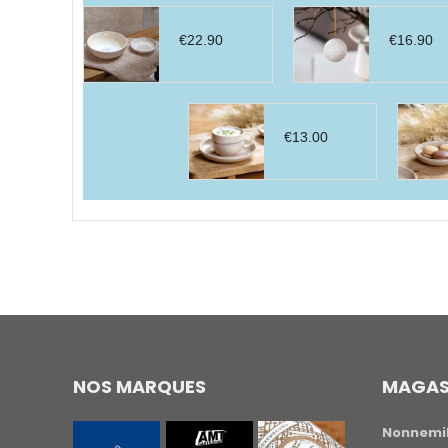
€
22.90
€
16.90
€
13.00
NOS MARQUES
MAGAS
Nonnemil