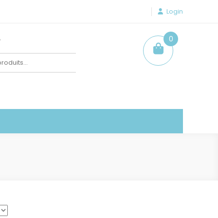
Login
e
0
item