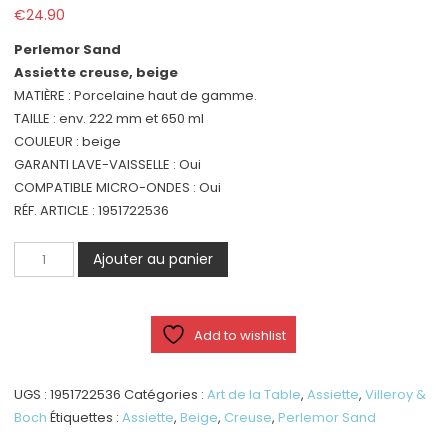
€
24.90
Perlemor Sand
Assiette creuse, beige
MATIÈRE : Porcelaine haut de gamme.
TAILLE : env. 222 mm et 650 ml
COULEUR : beige
GARANTI LAVE-VAISSELLE : Oui
COMPATIBLE MICRO-ONDES : Oui
RÉF. ARTICLE : 1951722536
quantité
Ajouter au panier
de
Perlemor
Sand
Add to wishlist
-
Assiette
creuse,
UGS :
1951722536
Catégories :
Art de la Table
,
Assiette
,
Villeroy &
beige
Boch
Étiquettes :
Assiette
,
Beige
,
Creuse
,
Perlemor Sand