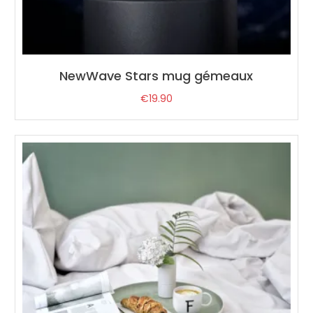
NewWave Stars mug gémeaux
€
19.90