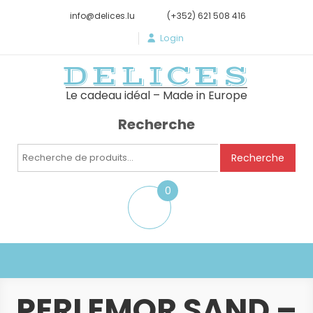
info@delices.lu
(+352) 621 508 416
Login
DELICES
Le cadeau idéal – Made in Europe
Recherche
Recherche
Recherche
pour :
0
item
PERLEMOR SAND –