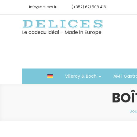
info@delices.lu
(+352) 621 508 416
DELICES
Le cadeau idéal – Made in Europe
Villeroy & Boch
AMT Gastr
BOÎ
Bou