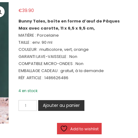
€
39.90
Bunny Tales, boîte en forme d’œuf de Pâques
Max avec carotte, 11 x 6,5 x 9,5 cm,
MATIÈRE : Porcelaine
TAILLE : env. 90 ml
COULEUR : multicolore, vert, orange
GARANTI LAVE-VAISSELLE : Non
COMPATIBLE MICRO-ONDES : Non
EMBALLAGE CADEAU : gratuit, à la demande
RÉF. ARTICLE : 1486626486
4 en stock
quantité
Ajouter au panier
de
Boîte
œuf
Add to wishlist
de