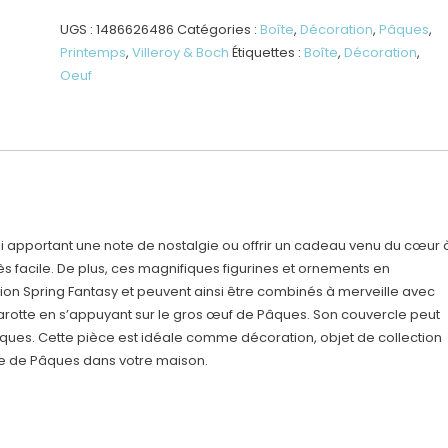
Pâques,
Max
UGS :
1486626486
Catégories :
Boîte
,
Décoration
,
Pâques
,
Printemps
,
Villeroy & Boch
Étiquettes :
Boîte
,
Décoration
,
Oeuf
 apportant une note de nostalgie ou offrir un cadeau venu du cœur 
ès facile. De plus, ces magnifiques figurines et ornements en
ion Spring Fantasy et peuvent ainsi être combinés à merveille avec
 carotte en s’appuyant sur le gros œuf de Pâques. Son couvercle peut
Pâques. Cette pièce est idéale comme décoration, objet de collection
 de Pâques dans votre maison.