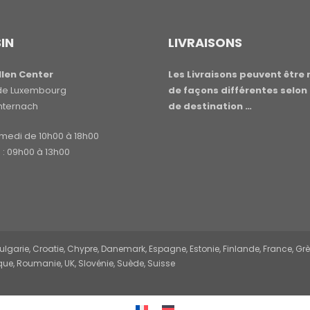
IN
LIVRAISONS
len Center
Les Livraisons peuvent être 
e de Luxembourg
de façons différentes selon 
hternach
de destination …
amedi de 10h00 à 18h00
: 09h00 à 13h00
garie, Croatie, Chypre, Danemark, Espagne, Estonie, Finlande, France, Grèce,
ue, Roumanie, UK, Slovénie, Suède, Suisse