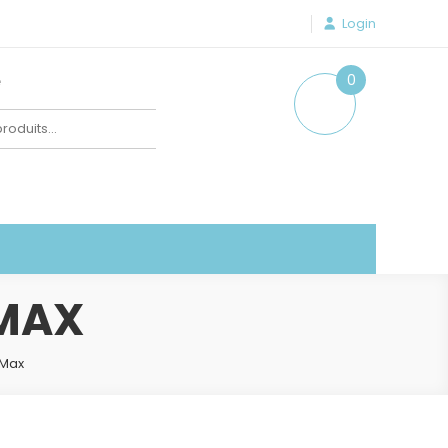
Login
e
0
item
 MAX
 Max