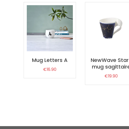
Mug Letters A
NewWave Star
mug sagittair
€
16.90
€
19.90