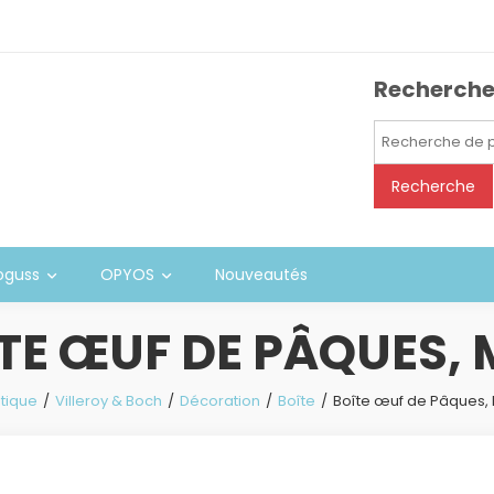
Recherch
Recherche
pour :
Recherche
oguss
OPYOS
Nouveautés
TE ŒUF DE PÂQUES,
tique
Villeroy & Boch
Décoration
Boîte
Boîte œuf de Pâques,