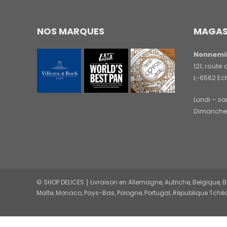
NOS MARQUES
MAGAS
Nonnemil
121, rout
L-6562 Ec
Lundi – s
Dimanche 
© SHOP DELICES ⎮ Livraison en Allemagne, Autriche, Belgique, Bul
Malte, Monaco, Pays-Bas, Pologne, Portugal, République Tchèq