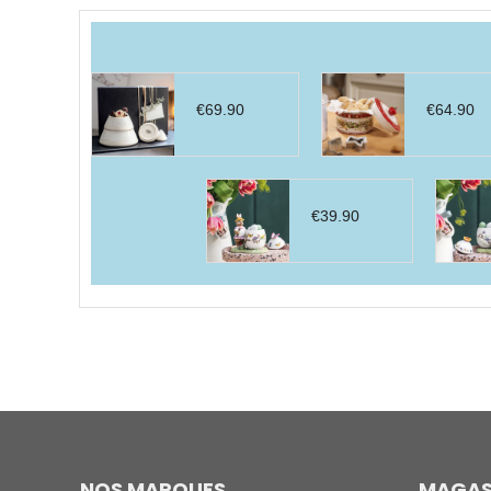
par
prix
décroissant
€
69.90
€
64.90
€
39.90
NOS MARQUES
MAGAS