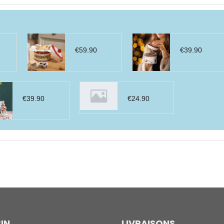
€
59.90
€
39.90
€
39.90
€
24.90
IN
LIVRAISONS