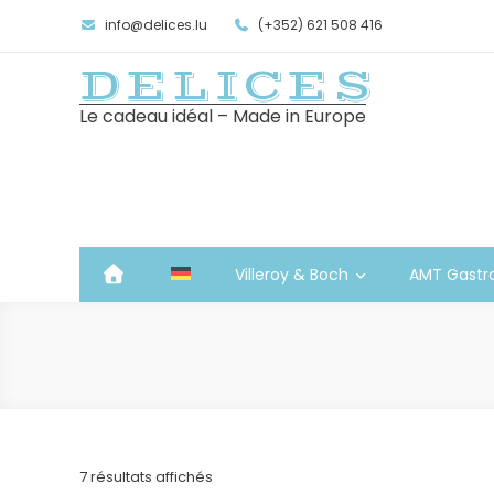
info@delices.lu
(+352) 621 508 416
DELICES
Le cadeau idéal – Made in Europe
Villeroy & Boch
AMT Gastr
Trié
7 résultats affichés