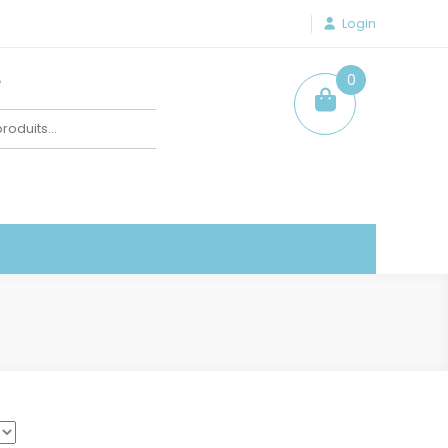
Login
e
0
item