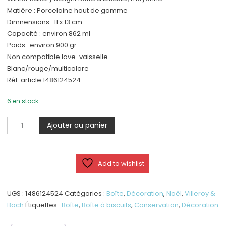
Matière : Porcelaine haut de gamme
Dimnensions : 11 x 13 cm
Capacité : environ 862 ml
Poids : environ 900 gr
Non compatible lave-vaisselle
Blanc/rouge/multicolore
Réf. article 1486124524
6 en stock
quantité
Ajouter au panier
de
Boîte
à
Add to wishlist
biscuits,
moyenne
UGS :
1486124524
Catégories :
Boîte
,
Décoration
,
Noël
,
Villeroy &
Boch
Étiquettes :
Boîte
,
Boîte à biscuits
,
Conservation
,
Décoration