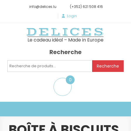
info@delices.lu
(+352) 621 508 416
Login
DELICES
Le cadeau idéal – Made in Europe
Recherche
Recherche
Recherche
pour :
0
item
BOÎTE À BISCUITS,