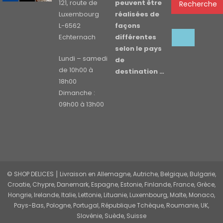
121, route de
peuvent être
Recherche
Luxembourg
réalisées de
L-6562
façons
Echternach
différentes
selon le pays
Lundi – samedi
de
de 10h00 à
destination …
18h00
Dimanche :
09h00 à 13h00
© SHOP DELICES ⎮ Livraison en Allemagne, Autriche, Belgique, Bulgarie,
Croatie, Chypre, Danemark, Espagne, Estonie, Finlande, France, Grèce,
Hongrie, Irelande, Italie, Lettonie, Lituanie, Luxembourg, Malte, Monaco,
Pays-Bas, Pologne, Portugal, République Tchèque, Roumanie, UK,
Slovénie, Suède, Suisse