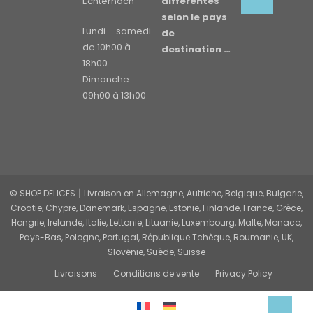
Echternach
différentes
selon le pays
Lundi – samedi
de
de 10h00 à
destination …
18h00
Dimanche :
09h00 à 13h00
© SHOP DELICES ⎮ Livraison en Allemagne, Autriche, Belgique, Bulgarie,
Croatie, Chypre, Danemark, Espagne, Estonie, Finlande, France, Grèce,
Hongrie, Irelande, Italie, Lettonie, Lituanie, Luxembourg, Malte, Monaco,
Pays-Bas, Pologne, Portugal, République Tchèque, Roumanie, UK,
Slovénie, Suède, Suisse
Livraisons
Conditions de vente
Privacy Policy