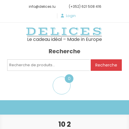
info@delices.lu
(+352) 621 508 416
Login
DELICES
Le cadeau idéal – Made in Europe
Recherche
Recherche
Recherche
pour :
0
item
10 2