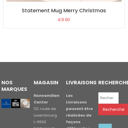
Statement Mug Merry Christmas
€
9.90
NOS
MAGASIN
LIVRAISONS
RECHERCH
MARQUES
Recherche
Nonnemillen
Les
pour :
Center
Livraisons
121, route de
peuvent être
Recherche
Luxembourg
réalisées de
L-6562
façons