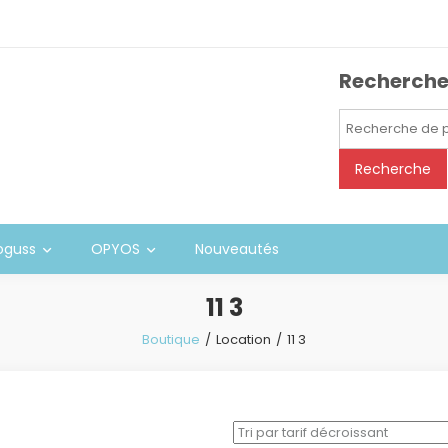
Recherch
Recherche
pour :
Recherche
oguss
OPYOS
Nouveautés
11 3
Boutique
Location
11 3