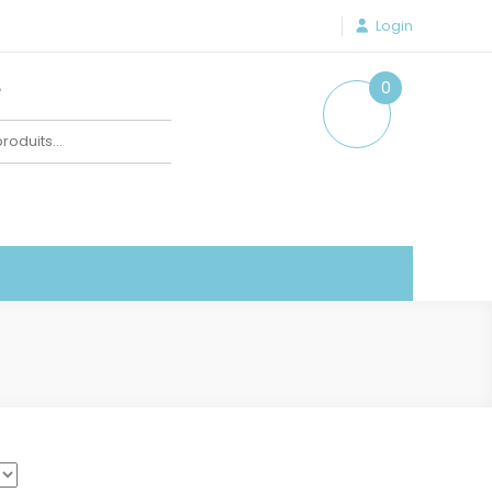
Login
e
0
item