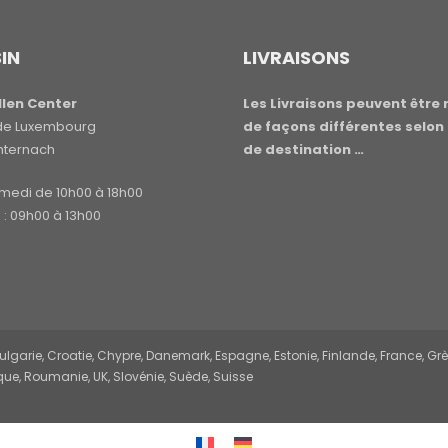
IN
LIVRAISONS
len Center
Les Livraisons peuvent être 
e de Luxembourg
de façons différentes selon 
hternach
de destination …
amedi de 10h00 à 18h00
: 09h00 à 13h00
garie, Croatie, Chypre, Danemark, Espagne, Estonie, Finlande, France, Grèce,
ue, Roumanie, UK, Slovénie, Suède, Suisse