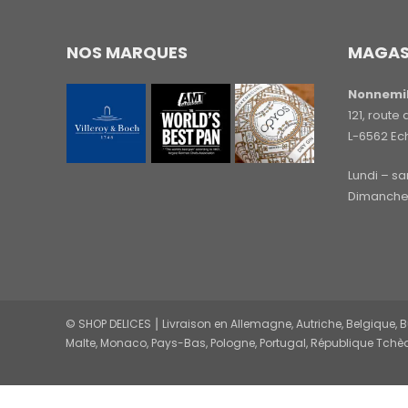
NOS MARQUES
MAGAS
Nonnemil
121, rout
L-6562 Ec
Lundi – s
Dimanche 
© SHOP DELICES ⎮ Livraison en Allemagne, Autriche, Belgique, Bul
Malte, Monaco, Pays-Bas, Pologne, Portugal, République Tchèq