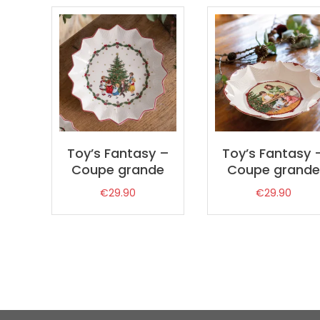
par
prix
décroissant
Toy’s Fantasy –
Toy’s Fantasy 
Coupe grande
Coupe grande
€
29.90
€
29.90