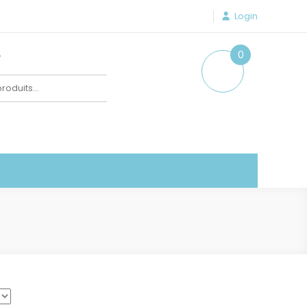
Login
e
0
item