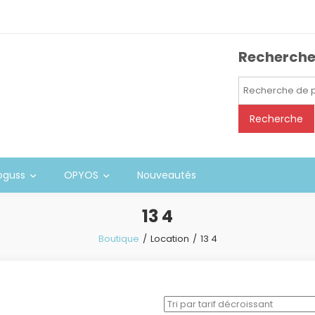
Recherch
Recherche
pour :
Recherche
oguss
OPYOS
Nouveautés
13 4
Boutique
Location
13 4