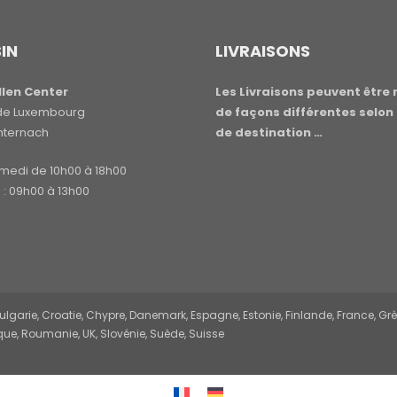
IN
LIVRAISONS
len Center
Les Livraisons peuvent être 
e de Luxembourg
de façons différentes selon 
hternach
de destination …
amedi de 10h00 à 18h00
: 09h00 à 13h00
garie, Croatie, Chypre, Danemark, Espagne, Estonie, Finlande, France, Grèce,
ue, Roumanie, UK, Slovénie, Suède, Suisse