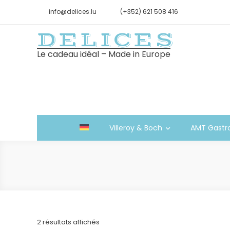
info@delices.lu
(+352) 621 508 416
DELICES
Le cadeau idéal – Made in Europe
Villeroy & Boch
AMT Gastr
Trié
2 résultats affichés