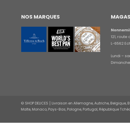
NOS MARQUES
MAGAS
Nonnemil
121, rout
L-6562 Ec
Lundi – s
Dimanche 
© SHOP DELICES ⎮ Livraison en Allemagne, Autriche, Belgique, Bul
Malte, Monaco, Pays-Bas, Pologne, Portugal, République Tchèq