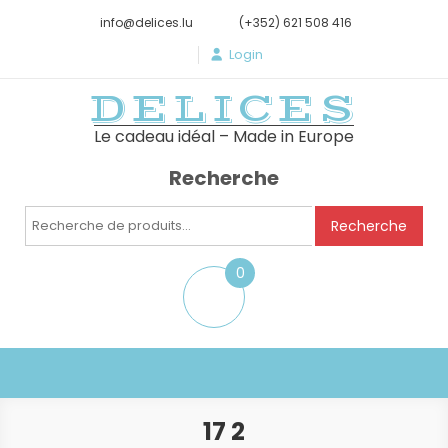
info@delices.lu
(+352) 621 508 416
Login
DELICES
Le cadeau idéal – Made in Europe
Recherche
Recherche
Recherche
pour :
0
item
17 2