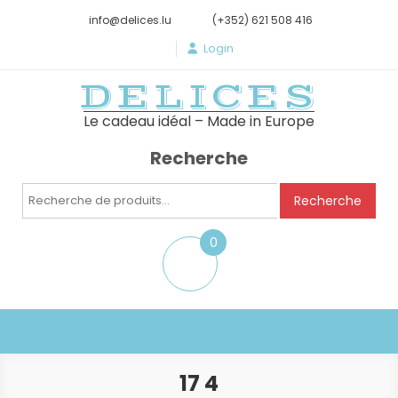
info@delices.lu
(+352) 621 508 416
Login
DELICES
Le cadeau idéal – Made in Europe
Recherche
Recherche
Recherche
pour :
0
item
17 4