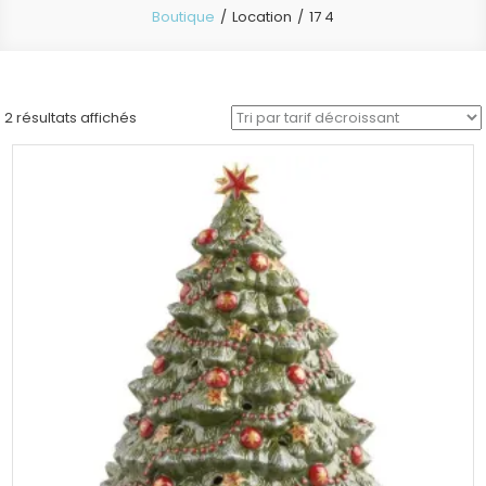
Boutique
Location
17 4
Trié
2 résultats affichés
par
prix
décroissant