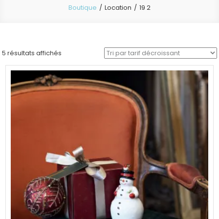
Boutique
Location
19 2
Trié
5 résultats affichés
par
prix
décroissant