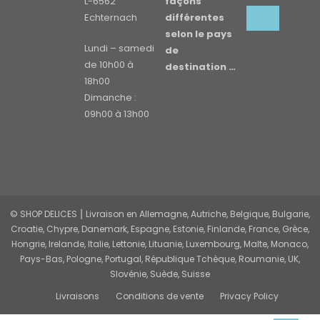
L-6562
façons
Echternach
différentes
selon le pays
Lundi – samedi
de
de 10h00 à
destination …
18h00
Dimanche :
09h00 à 13h00
© SHOP DELICES ⎮ Livraison en Allemagne, Autriche, Belgique, Bulgarie,
Croatie, Chypre, Danemark, Espagne, Estonie, Finlande, France, Grèce,
Hongrie, Irelande, Italie, Lettonie, Lituanie, Luxembourg, Malte, Monaco,
Pays-Bas, Pologne, Portugal, République Tchèque, Roumanie, UK,
Slovénie, Suède, Suisse
Livraisons
Conditions de vente
Privacy Policy