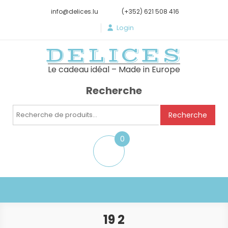
info@delices.lu
(+352) 621 508 416
Login
DELICES
Le cadeau idéal – Made in Europe
Recherche
Recherche
Recherche
pour :
0
item
19 2