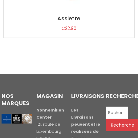
Assiette
€
22.90
NOS
MAGASIN
LIVRAISONS
RECHERCH
MARQUES
Recherche
Nonnemillen
Les
pour :
Center
Livraisons
121, route de
peuvent être
Recherche
Luxembourg
réalisées de