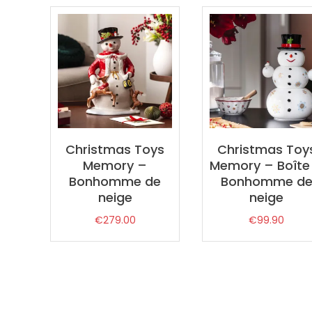
par
prix
décroissant
Christmas Toys
Christmas Toy
Memory –
Memory – Boîte
Bonhomme de
Bonhomme d
neige
neige
€
279.00
€
99.90