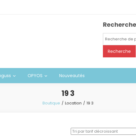
Recherch
Recherche
pour :
Recherche
oguss
OPYOS
Nouveautés
19 3
Boutique
Location
19 3