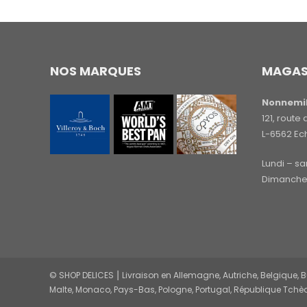
NOS MARQUES
MAGAS
Nonnemil
121, rout
L-6562 Ec
Lundi – s
Dimanche 
© SHOP DELICES ⎮ Livraison en Allemagne, Autriche, Belgique, Bul
Malte, Monaco, Pays-Bas, Pologne, Portugal, République Tchèq