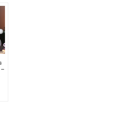
s
 –
e