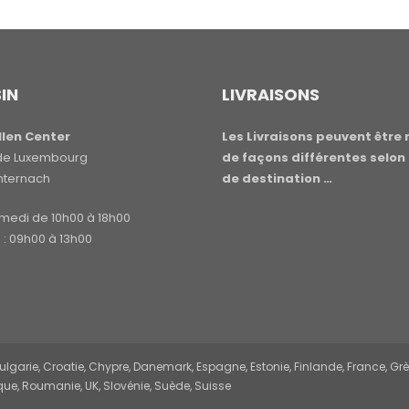
IN
LIVRAISONS
len Center
Les Livraisons peuvent être 
e de Luxembourg
de façons différentes selon 
hternach
de destination …
amedi de 10h00 à 18h00
: 09h00 à 13h00
garie, Croatie, Chypre, Danemark, Espagne, Estonie, Finlande, France, Grèce,
ue, Roumanie, UK, Slovénie, Suède, Suisse