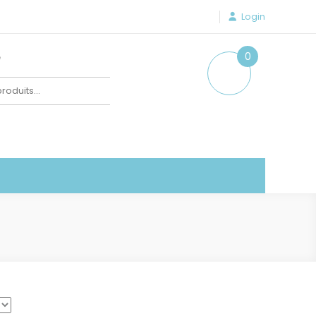
Login
e
0
item