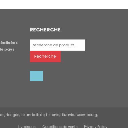
RECHERCHE
Recherche
réalisées
pour :
le pays
Recherche
 Hongrie, Irelande, Italie, Lettonie, Lituanie, Luxembourg,
Livraisons
Conditions de vente
Privacy Policy