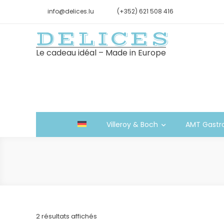
info@delices.lu
(+352) 621 508 416
DELICES
Le cadeau idéal – Made in Europe
Villeroy & Boch
AMT Gastr
Trié
2 résultats affichés