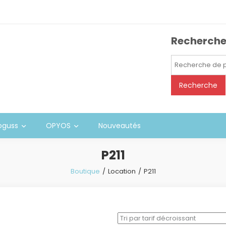
Recherch
Recherche
pour :
Recherche
oguss
OPYOS
Nouveautés
P211
Boutique
Location
P211