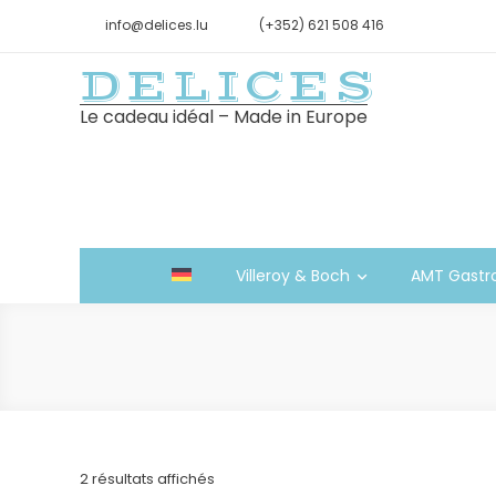
info@delices.lu
(+352) 621 508 416
DELICES
Le cadeau idéal – Made in Europe
Villeroy & Boch
AMT Gastr
Trié
2 résultats affichés