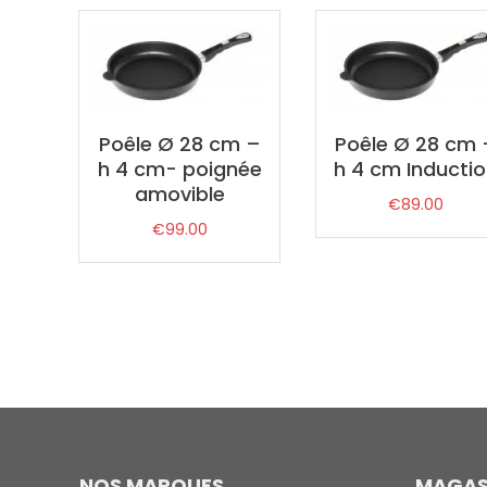
par
prix
décroissant
Poêle Ø 28 cm –
Poêle Ø 28 cm 
h 4 cm- poignée
h 4 cm Inducti
amovible
€
89.00
€
99.00
NOS MARQUES
MAGAS