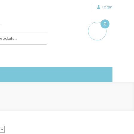
Login
e
0
item