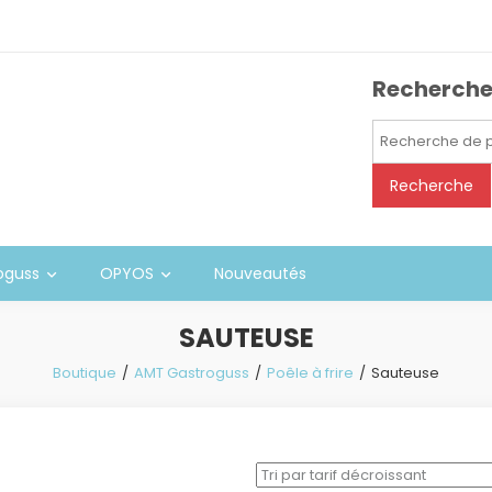
Recherch
Recherche
pour :
Recherche
oguss
OPYOS
Nouveautés
SAUTEUSE
Boutique
AMT Gastroguss
Poêle à frire
Sauteuse