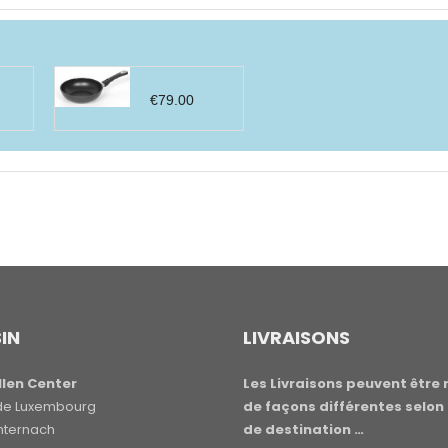
€
79.00
IN
LIVRAISONS
len Center
Les Livraisons peuvent être 
e de Luxembourg
de façons différentes selon 
hternach
de destination …