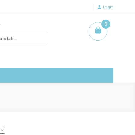
Login
e
0
item