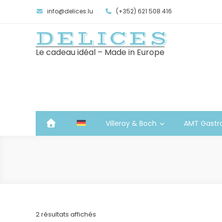
info@delices.lu
(+352) 621 508 416
DELICES
Le cadeau idéal – Made in Europe
Villeroy & Boch
AMT Gastr
Trié
2 résultats affichés