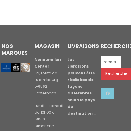
NOS
MAGASIN
LIVRAISONS
RECHERCH
MARQUES
Recherche
Nonnemillen
Les
pour :
Center
Livraisons
121, route de
peuvent être
Recherche
Luxembourg
réalisées de
L-6562
façons
Echternach
différentes
selon le pays
Lundi – samedi
de
de 10h00 à
destination …
18h00
Dimanche :