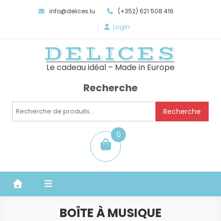
info@delices.lu
(+352) 621 508 416
Login
DELICES
Le cadeau idéal – Made in Europe
Recherche
Recherche
Recherche
pour :
0
item
BOÎTE À MUSIQUE