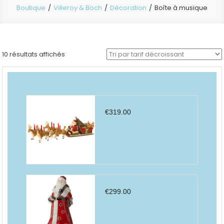
Boutique
Villeroy & Boch
Décoration
Boîte à musique
Trié
10 résultats affichés
par
prix
décroissant
€
319.00
€
299.00