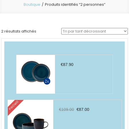
Boutique
Produits identifiés “2 personnes”
Trié
2 résultats affichés
par
prix
décroissant
€
87.90
PROMO
Le
Le
€
109.00
€
87.00
prix
prix
initial
actuel
était :
est :