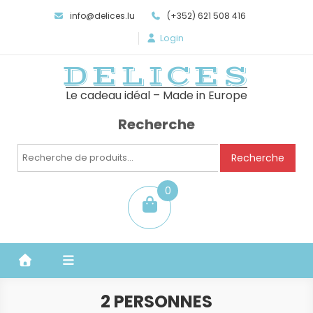
info@delices.lu
(+352) 621 508 416
Login
DELICES
Le cadeau idéal – Made in Europe
Recherche
Recherche
Recherche
pour :
0
item
2 PERSONNES