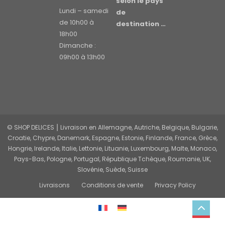
selon le pays
Lundi – samedi
de
de 10h00 à
destination …
18h00
Dimanche :
09h00 à 13h00
© SHOP DELICES ⎮ Livraison en Allemagne, Autriche, Belgique, Bulgarie,
Croatie, Chypre, Danemark, Espagne, Estonie, Finlande, France, Grèce,
Hongrie, Irelande, Italie, Lettonie, Lituanie, Luxembourg, Malte, Monaco,
Pays-Bas, Pologne, Portugal, République Tchèque, Roumanie, UK,
Slovénie, Suède, Suisse
Livraisons
Conditions de vente
Privacy Policy