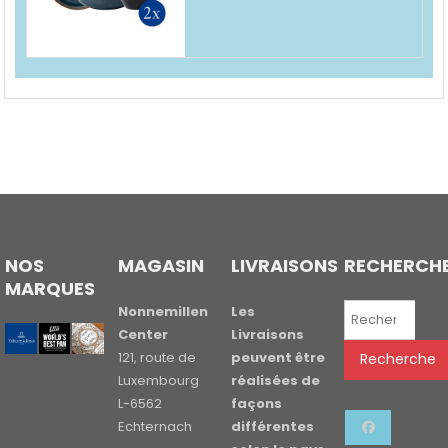
€109.00.
€87.00.
NOS
MAGASIN
LIVRAISONS
RECHERCH
MARQUES
Recherche
Nonnemillen
Les
pour :
Center
Livraisons
121, route de
peuvent être
Recherche
Luxembourg
réalisées de
L-6562
façons
Echternach
différentes