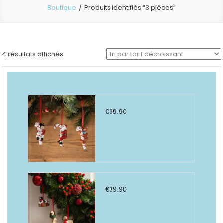
Boutique
Produits identifiés “3 pièces”
Trié
4 résultats affichés
par
prix
décroissant
€
39.90
€
39.90