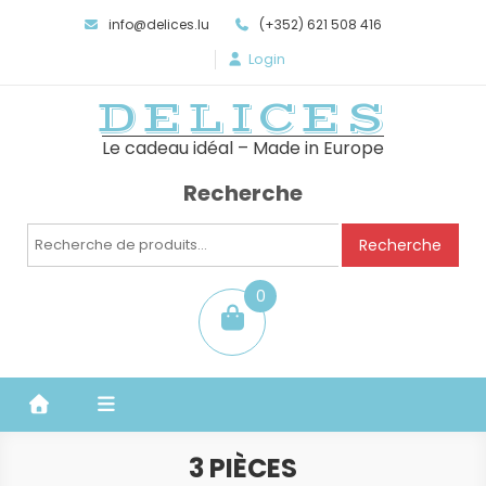
info@delices.lu
(+352) 621 508 416
Login
DELICES
Le cadeau idéal – Made in Europe
Recherche
Recherche
Recherche
pour :
0
item
3 PIÈCES