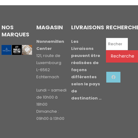
NOS
MAGASIN
LIVRAISONS
RECHERCH
MARQUES
Recherche
Nonnemillen
Les
pour :
Center
Livraisons
121, route de
peuvent être
Recherche
Luxembourg
réalisées de
L-6562
façons
Echternach
différentes
selon le pays
Lundi – samedi
de
de 10h00 à
destination …
18h00
Dimanche :
09h00 à 13h00