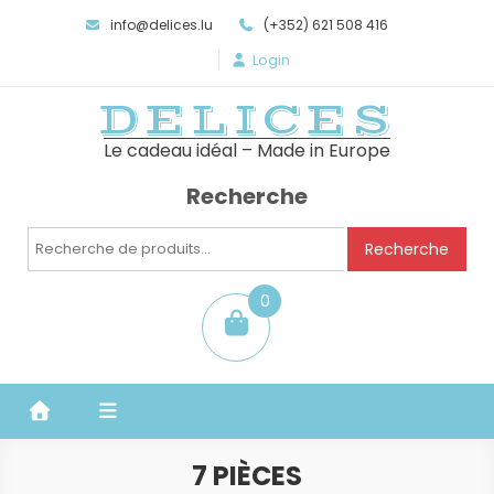
info@delices.lu
(+352) 621 508 416
Login
DELICES
Le cadeau idéal – Made in Europe
Recherche
Recherche
Recherche
pour :
0
item
7 PIÈCES