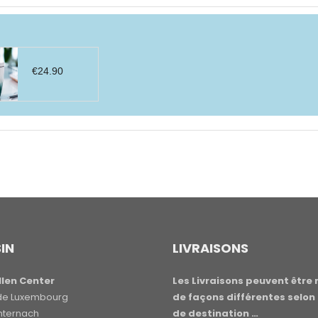
€
24.90
IN
LIVRAISONS
len Center
Les Livraisons peuvent être 
e de Luxembourg
de façons différentes selon 
hternach
de destination …