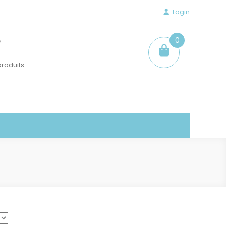
Login
e
0
item