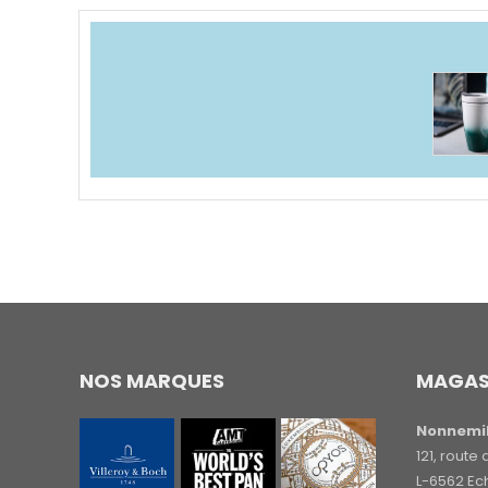
NOS MARQUES
MAGAS
Nonnemil
121, rout
L-6562 Ec