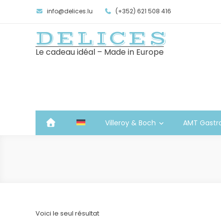
info@delices.lu
(+352) 621 508 416
DELICES
Le cadeau idéal – Made in Europe
Villeroy & Boch
AMT Gastr
Voici le seul résultat