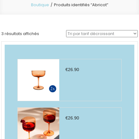
Boutique
Produits identifiés “Abricot”
Trié
3 résultats affichés
par
prix
décroissant
€
26.90
€
26.90