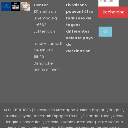
pour :
Center
Livraisons
121, route de
peuvent être
Recherche
Luxembourg
réalisées de
L-6562
façons
Echternach
différentes
selon le pays
Lundi – samedi
de
de 10h00 à
destination …
18h00
Dimanche :
09h00 à 13h00
© SHOP DELICES ⎮ Livraison en Allemagne, Autriche, Belgique, Bulgarie,
Croatie, Chypre, Danemark, Espagne, Estonie, Finlande, France, Grèce,
Hongrie, Irelande, Italie, Lettonie, Lituanie, Luxembourg, Malte, Monaco,
Pays-Bas, Pologne, Portugal, République Tchèque, Roumanie, UK,