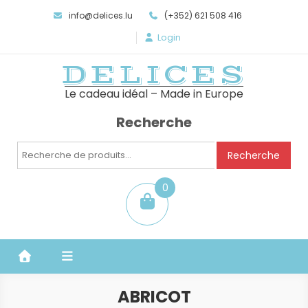
info@delices.lu
(+352) 621 508 416
Login
DELICES
Le cadeau idéal – Made in Europe
Recherche
Recherche
Recherche
pour :
0
item
ABRICOT