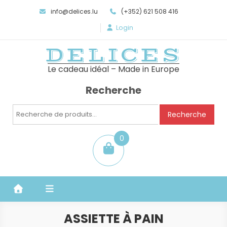
info@delices.lu
(+352) 621 508 416
Login
DELICES
Le cadeau idéal – Made in Europe
Recherche
Recherche
Recherche
pour :
0
item
ASSIETTE À PAIN