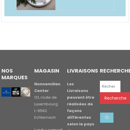
NOS
MAGASIN
LIVRAISONS
RECHERCH
MARQUES
Recherche
Nonnemillen
Les
pour :
Center
Livraisons
121, route de
peuvent être
Recherche
Luxembourg
réalisées de
L-6562
façons
Echternach
différentes
selon le pays
Lundi – samedi