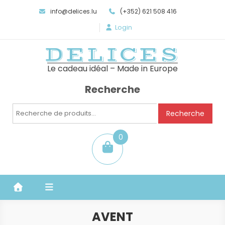
info@delices.lu
(+352) 621 508 416
Login
DELICES
Le cadeau idéal – Made in Europe
Recherche
Recherche
Recherche
pour :
0
item
AVENT