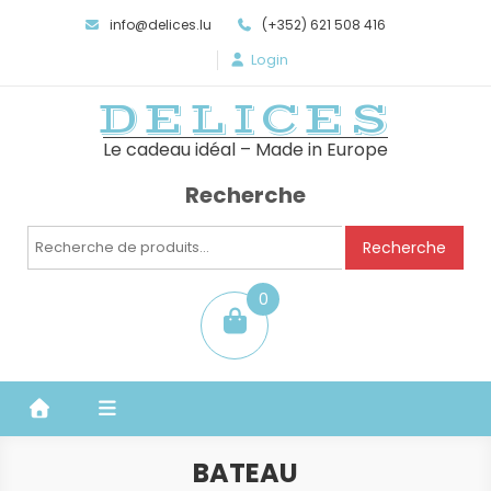
info@delices.lu
(+352) 621 508 416
Login
DELICES
Le cadeau idéal – Made in Europe
Recherche
Recherche
Recherche
pour :
0
item
BATEAU