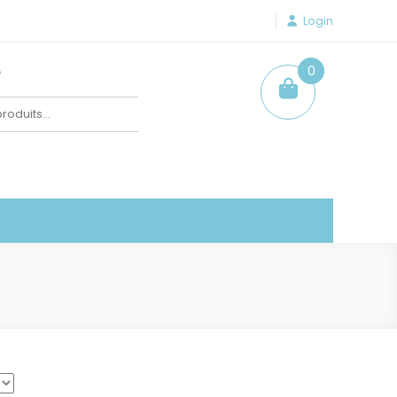
Login
e
0
item