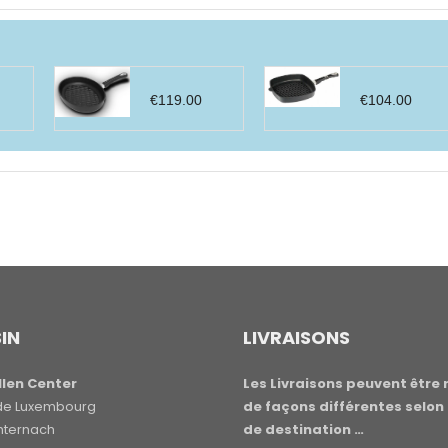
€
119.00
€
104.00
IN
LIVRAISONS
len Center
Les Livraisons peuvent être 
e de Luxembourg
de façons différentes selon 
hternach
de destination …