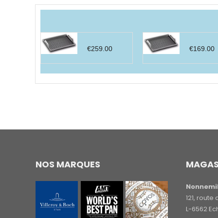
par
prix
décroissant
€
259.00
€
169.00
NOS MARQUES
MAGAS
Nonnemil
121, rout
L-6562 Ec