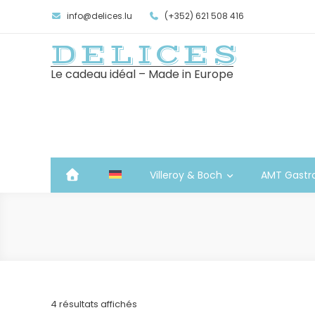
info@delices.lu
(+352) 621 508 416
DELICES
Le cadeau idéal – Made in Europe
Villeroy & Boch
AMT Gastr
Trié
4 résultats affichés