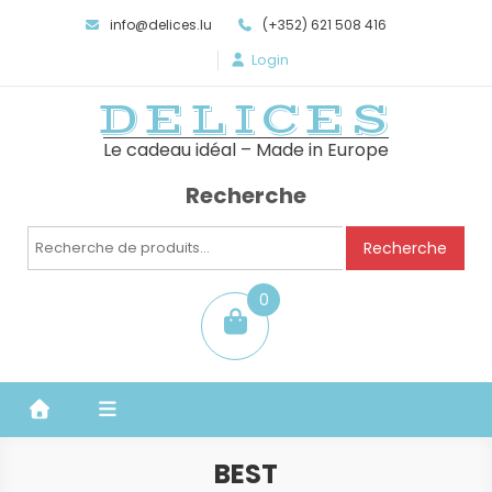
info@delices.lu
(+352) 621 508 416
Login
DELICES
Le cadeau idéal – Made in Europe
Recherche
Recherche
Recherche
pour :
0
item
BEST