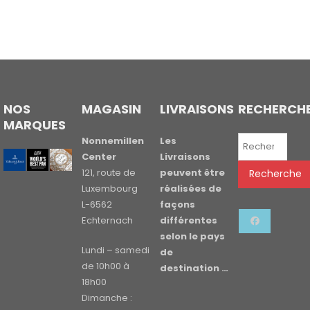
NOS
MAGASIN
LIVRAISONS
RECHERCH
MARQUES
Recherche
Nonnemillen
Les
pour :
Center
Livraisons
121, route de
peuvent être
Recherche
Luxembourg
réalisées de
L-6562
façons
Echternach
différentes
selon le pays
Lundi – samedi
de
de 10h00 à
destination …
18h00
Dimanche :