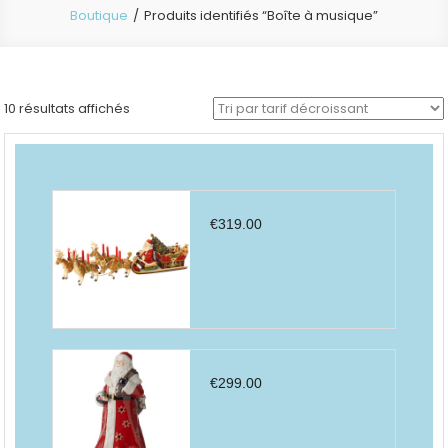
Boutique
Produits identifiés “Boîte à musique”
Trié
10 résultats affichés
par
prix
décroissant
€
319.00
€
299.00