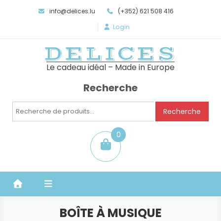
info@delices.lu
(+352) 621 508 416
Login
DELICES
Le cadeau idéal – Made in Europe
Recherche
Recherche
Recherche
pour :
0
item
BOÎTE À MUSIQUE