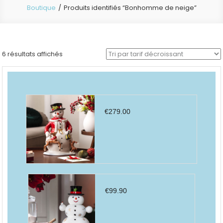
Boutique
Produits identifiés “Bonhomme de neige”
Trié
6 résultats affichés
par
prix
décroissant
€
279.00
€
99.90