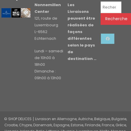
Recherche
Nonnemillen
Les
pour :
Center
Livraisons
121, route de
peuvent être
Recherche
Luxembourg
réalisées de
L-6562
façons
Echternach
différentes
selon le pays
Lundi – samedi
de
de 10h00 à
destination …
18h00
Dimanche :
09h00 à 13h00
© SHOP DELICES ⎮ Livraison en Allemagne, Autriche, Belgique, Bulgarie,
Croatie, Chypre, Danemark, Espagne, Estonie, Finlande, France, Grèce,