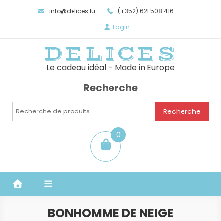
info@delices.lu
(+352) 621 508 416
Login
DELICES
Le cadeau idéal – Made in Europe
Recherche
Recherche
Recherche
pour :
0
item
BONHOMME DE NEIGE