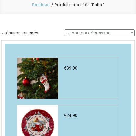
Boutique
Produits identifiés “Botte”
Trié
2 résultats affichés
par
prix
décroissant
€
39.90
€
24.90