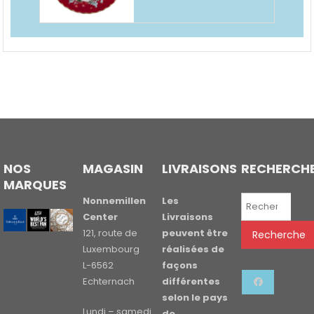
NOS
MAGASIN
LIVRAISONS
RECHERCH
MARQUES
Recherche
Nonnemillen
Les
pour :
Center
Livraisons
121, route de
peuvent être
Recherche
Luxembourg
réalisées de
L-6562
façons
Echternach
différentes
selon le pays
Lundi – samedi
de