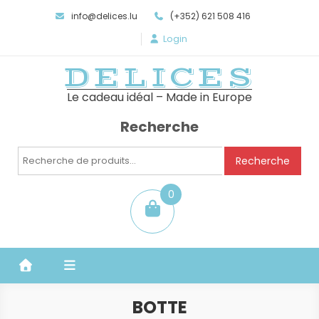
info@delices.lu
(+352) 621 508 416
Login
DELICES
Le cadeau idéal – Made in Europe
Recherche
Recherche
Recherche
pour :
0
item
BOTTE